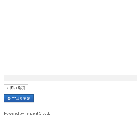
转
用
附加选项
参与/回复主题
Powered by Tencent Cloud.
户