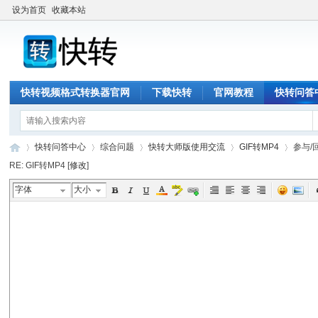
设为首页
收藏本站
快转视频格式转换器官网
下载快转
官网教程
快转问答
快转问答中心
综合问题
快转大师版使用交流
GIF转MP4
参与/
RE: GIF转MP4 [
修改
]
字体
大小
快
›
›
›
›
›