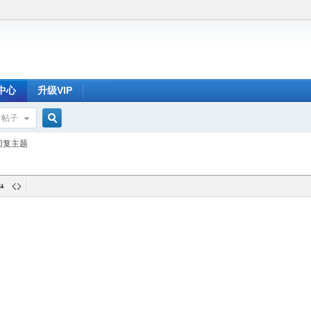
中心
升级VIP
帖子
搜
回复主题
索