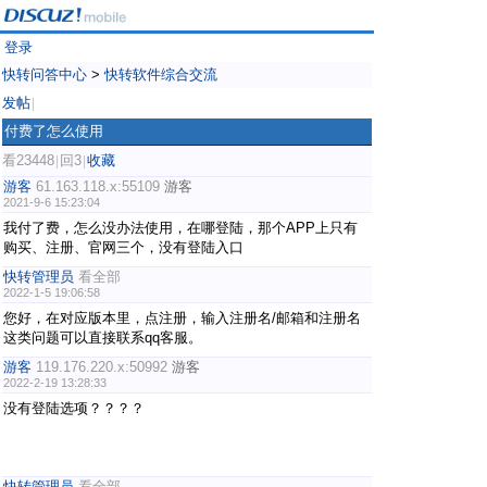
登录
快转问答中心
>
快转软件综合交流
发帖
|
付费了怎么使用
看23448
回3
收藏
|
|
游客
61.163.118.x:55109
游客
2021-9-6 15:23:04
我付了费，怎么没办法使用，在哪登陆，那个APP上只有
购买、注册、官网三个，没有登陆入口
快转管理员
看全部
2022-1-5 19:06:58
您好，在对应版本里，点注册，输入注册名/邮箱和注册名
这类问题可以直接联系qq客服。
游客
119.176.220.x:50992
游客
2022-2-19 13:28:33
没有登陆选项？？？？
快转管理员
看全部