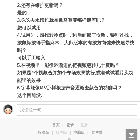
2.还有在维护更新吗？
是的
3.你这去水印也就是像马赛克那样覆盖吧？
您可以试用
4.试用时，想找转换点时，秒后面那三位数，特别难找，
按鼠标按得手指麻木，大师版本的有按方向键来快速寻找
吗？
可以手工输入
5.在视频里，能循环渐进的把视频翻转九十度吗？
如果是2个视频合并加个专场效果就行,或者试试看片头功
能里的效果
6.字幕能像MV那样根据声音逐渐变颜色的功能吗？
这个目前没.
首页
|
登录
|
注册
标准版
|
触屏版
|
电脑版
|
客户端