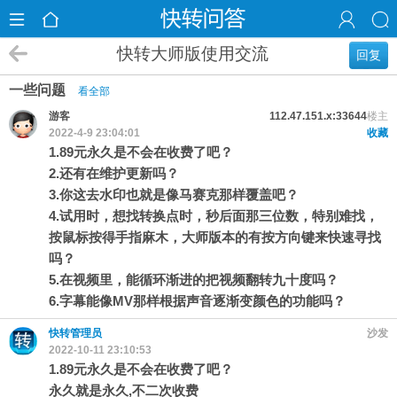
快转大师版使用交流
回复
一些问题
看全部
游客
112.47.151.x:33644
楼主
2022-4-9 23:04:01
收藏
1.89元永久是不会在收费了吧？
2.还有在维护更新吗？
3.你这去水印也就是像马赛克那样覆盖吧？
4.试用时，想找转换点时，秒后面那三位数，特别难找，
按鼠标按得手指麻木，大师版本的有按方向键来快速寻找
吗？
5.在视频里，能循环渐进的把视频翻转九十度吗？
6.字幕能像MV那样根据声音逐渐变颜色的功能吗？
快转管理员
沙发
2022-10-11 23:10:53
1.89元永久是不会在收费了吧？
永久就是永久,不二次收费