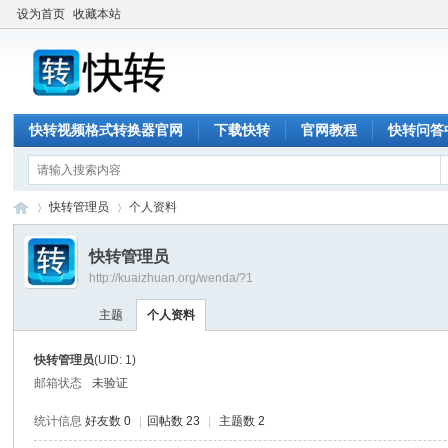
设为首页
收藏本站
快转视频格式转换器官网
下载快转
官网教程
快转问答
快转管理员
个人资料
快转管理员
http://kuaizhuan.org/wenda/?1
快
›
›
主题
个人资料
快转管理员
(UID: 1)
邮箱状态
未验证
统计信息
好友数 0
|
回帖数 23
|
主题数 2