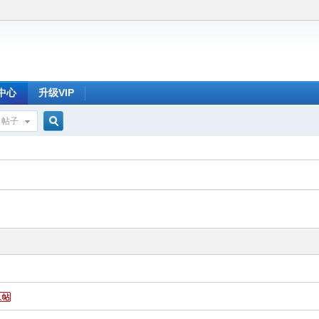
中心
升级VIP
帖子
搜
索